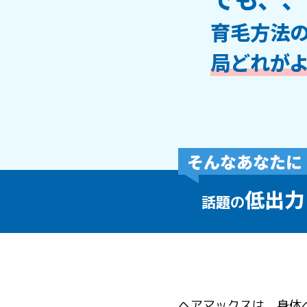
育毛方法
局どれが
低出力
話題の
ヘアマックスは、身体