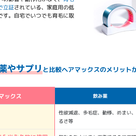
で立証
されている、家庭用の低
です。自宅でいつでも育毛に取
。
薬やサプリ
と比較ヘアマックスのメリット
マックス
飲み薬
性欲減退、多毛症、動悸、めまい
るさ等