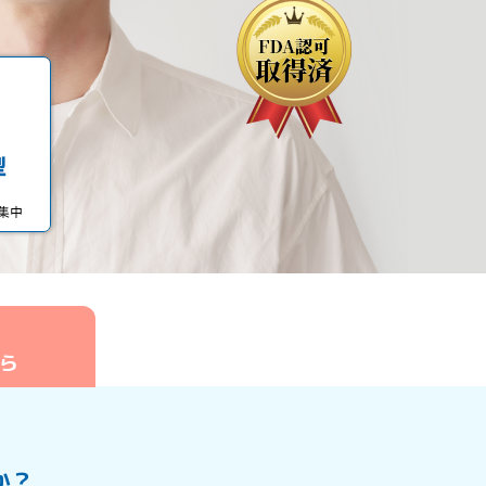
の
ら
か？