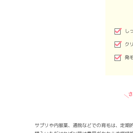
しっ
クリ
発毛
サプリや内服薬、通院などでの育毛は、定期