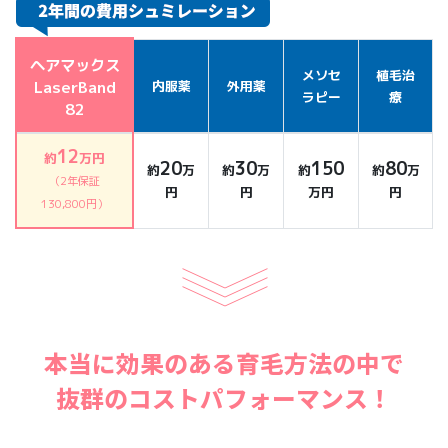
ヘアマックス
メソセ
植毛治
LaserBand
内服薬
外用薬
ラピー
療
82
12
約
万円
20
30
150
80
約
万
約
万
約
約
万
（2年保証
円
円
万円
円
130,800円）
本当に効果のある育毛方法の中で
抜群のコストパフォーマンス！