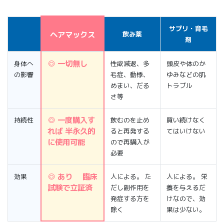
サプリ・育毛
ヘアマックス
飲み薬
剤
◎ 一切無し
身体へ
性欲減退、多
頭皮や体のか
の影響
毛症、動悸、
ゆみなどの肌
めまい、だる
トラブル
さ等
◎ 一度購入す
持続性
飲むのを止め
買い続けなく
れば 半永久的
ると再発する
てはいけない
に使用可能
ので再購入が
必要
◎ あり 臨床
効果
人による。 た
人による。 栄
試験で立証済
だし副作用を
養を与えるだ
発症する方を
けなので、効
除く
果は少ない。