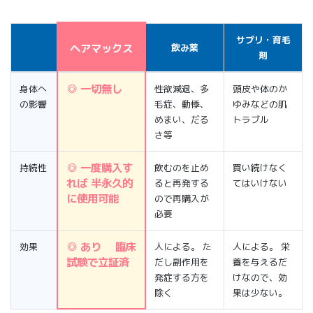
サプリ・育毛
ヘアマックス
飲み薬
剤
◎ 一切無し
身体へ
性欲減退、多
頭皮や体のか
の影響
毛症、動悸、
ゆみなどの肌
めまい、だる
トラブル
さ等
◎ 一度購入す
持続性
飲むのを止め
買い続けなく
れば 半永久的
ると再発する
てはいけない
に使用可能
ので再購入が
必要
◎ あり 臨床
効果
人による。 た
人による。 栄
試験で立証済
だし副作用を
養を与えるだ
発症する方を
けなので、効
除く
果は少ない。