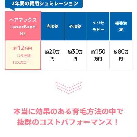
ヘアマックス
メソセ
植毛治
LaserBand
内服薬
外用薬
ラピー
療
82
12
約
万円
20
30
150
80
約
万
約
万
約
約
万
（2年保証
円
円
万円
円
130,800円）
本当に効果のある育毛方法の中で
抜群のコストパフォーマンス！